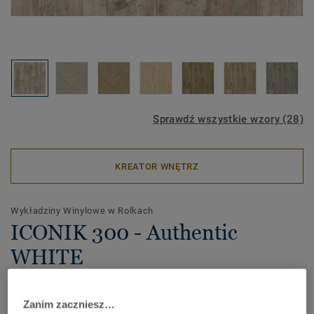
Sprawdź wszystkie wzory (28)
KREATOR WNĘTRZ
Wykładziny Winylowe w Rolkach
ICONIK 300 - Authentic
WHITE
Dostępna w szerokiej gamie ponadczasowych kolorów i
designów kolekcja ICONIK 300 doskonale łączy cenową
Zanim zaczniesz…