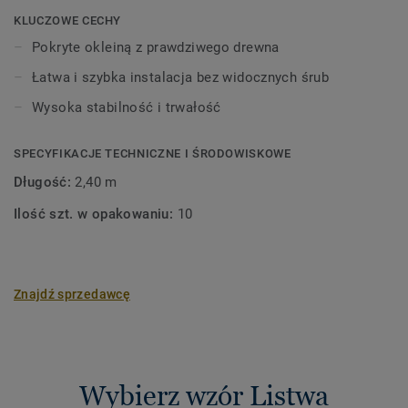
Drewno to produkt naturalny. Mogą wystąpić różnice w
KLUCZOWE CECHY
kolorze i strukturze.
Pokryte okleiną z prawdziwego drewna
Łatwa i szybka instalacja bez widocznych śrub
Wysoka stabilność i trwałość
SPECYFIKACJE TECHNICZNE I ŚRODOWISKOWE
Długość:
2,40 m
Ilość szt. w opakowaniu:
10
Znajdź sprzedawcę
Wybierz wzór Listwa