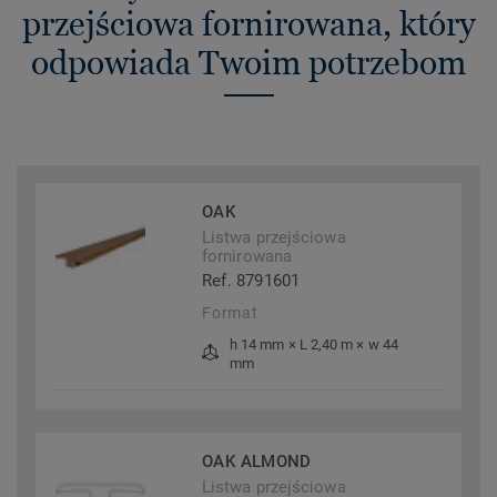
przejściowa fornirowana, który
odpowiada Twoim potrzebom
OAK
Listwa przejściowa
fornirowana
Ref. 8791601
Format
h 14 mm × L 2,40 m × w 44
mm
OAK ALMOND
Listwa przejściowa