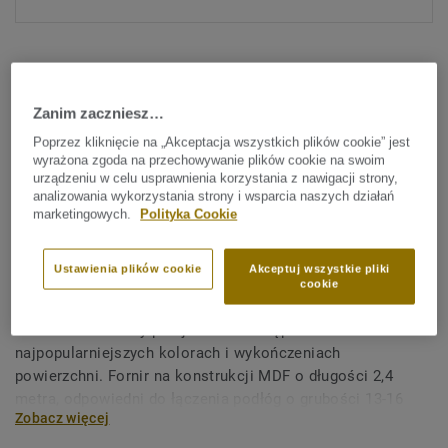
Zanim zaczniesz…
Poprzez kliknięcie na „Akceptacja wszystkich plików cookie” jest
wyrażona zgoda na przechowywanie plików cookie na swoim
Sprawdź wszystkie wzory (14)
urządzeniu w celu usprawnienia korzystania z nawigacji strony,
analizowania wykorzystania strony i wsparcia naszych działań
marketingowych.
Polityka Cookie
Akcesoria
Listwa przejściowa
Ustawienia plików cookie
Akceptuj wszystkie pliki
fornirowana
cookie
Fornirowane listwy przejściowe dostępne w
najpopularniejszych kolorach i wykończeniach
powierzchni. Fornir na konstrukcji MDF o długości 2,4
metra, odpowiedni do łączenia podłóg o grubości 13-16
Zobacz więcej
mm.