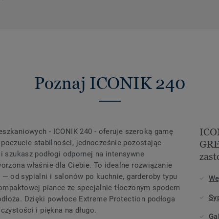
Poznaj ICONIK 240
ICO
eszkaniowych - ICONIK 240 - oferuje szeroką gamę
oczucie stabilności, jednocześnie pozostając
GREY
li szukasz podłogi odpornej na intensywne
zas
worzona właśnie dla Ciebie. To idealne rozwiązanie
 od sypialni i salonów po kuchnie, garderoby typu
We
a kompaktowej piance ze specjalnie tłoczonym spodem
Sy
dłoża. Dzięki powłoce Extreme Protection podłoga
czystości i piękna na długo.
Ga