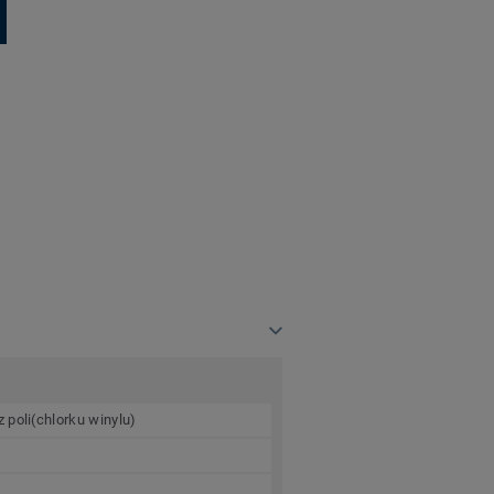
 poli(chlorku winylu)