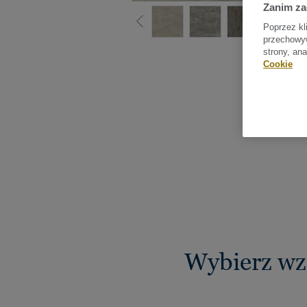
Zanim z
Poprzez kl
przechowyw
Sprawdź
strony, an
Cookie
Wybierz wz