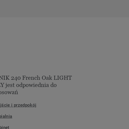
NIK 240 French Oak LIGHT
 jest odpowiednia do
tosowań
jście i przedpokój
pialnia
binet