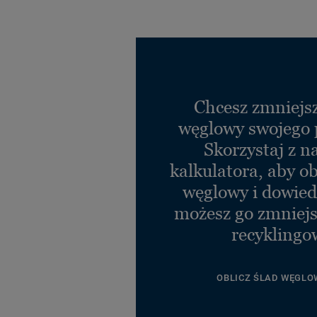
Chcesz zmniejsz
węglowy swojego 
Skorzystaj z n
kalkulatora, aby ob
węglowy i dowiedz
możesz go zmniejs
recyklingo
OBLICZ ŚLAD WĘGLO