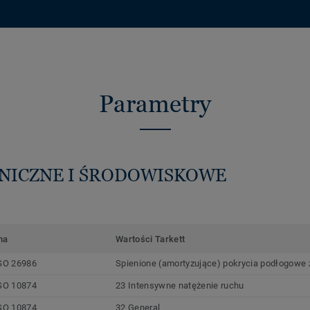
Parametry
HNICZNE I ŚRODOWISKOWE
ma
Wartości Tarkett
SO 26986
Spienione (amortyzujące) pokrycia podłogowe z
SO 10874
23 Intensywne natężenie ruchu
SO 10874
32 General