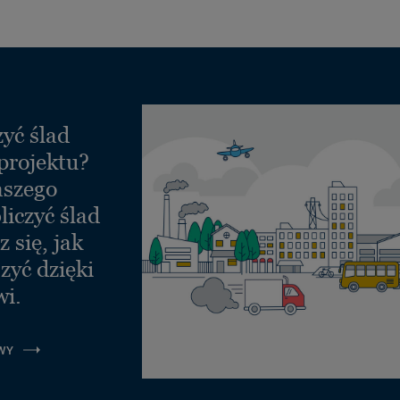
yć ślad
projektu?
aszego
liczyć ślad
 się, jak
zyć dzięki
wi.
WY