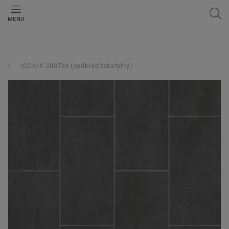
MENU
ICONIK 280Tex (podkład tekstylny)