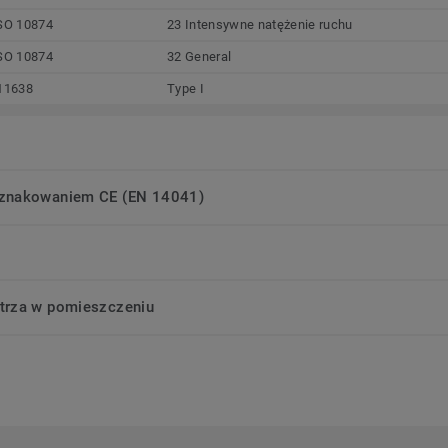
SO 10874
23 Intensywne natężenie ruchu
SO 10874
32 General
11638
Type I
oznakowaniem CE (EN 14041)
trza w pomieszczeniu