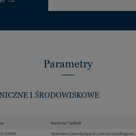
WY
Parametry
HNICZNE I ŚRODOWISKOWE
ma
Wartości Tarkett
SO 26986
Spienione (amortyzujące) pokrycia podłogowe z