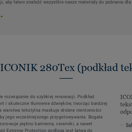
 aby łatwo znaleźć wszystkie nasze materiały do ​​pobrania dla
 ICONIK 280Tex (podkład tek
ICO
e rozwiązanie do szybkiej renowacji. Podkład
t i skuteczne tłumienie dźwięków, tworząc bardziej
teks
wa warstwa tekstylna maskuje drobne nierówności
odpo
eby jego wcześniejszego przygotowywania. Bogata
zorowuje piękno kamienia, ceramiki, a nawet
Sa
gii Extreme Protection podłoga jest łatwa do