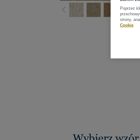
Poprzez kl
przechowyw
strony, an
Sprawdź
Cookie
Wybierz wzór