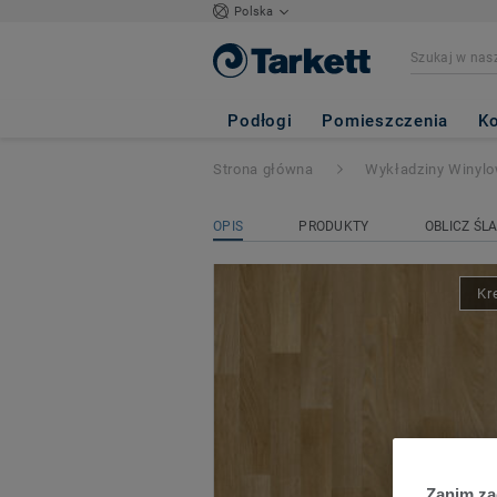
Polska
ICONIK 280Tex (p
Podłogi
Pomieszczenia
Ko
Strona główna
Wykładziny Winyl
OPIS
PRODUKTY
OBLICZ ŚL
Kr
Zanim z