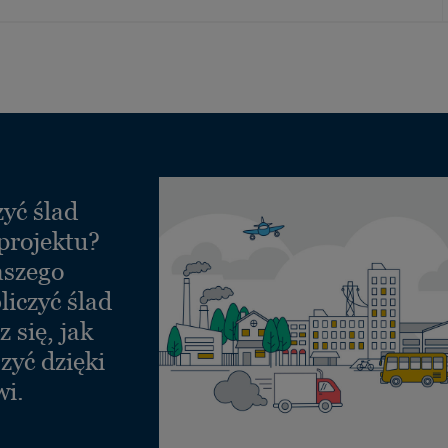
yć ślad
projektu?
aszego
liczyć ślad
 się, jak
zyć dzięki
wi.