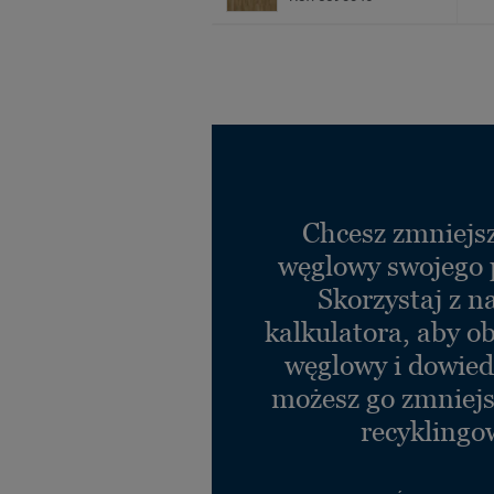
Chcesz zmniejsz
węglowy swojego 
Skorzystaj z n
kalkulatora, aby ob
węglowy i dowiedz
możesz go zmniejs
recyklingo